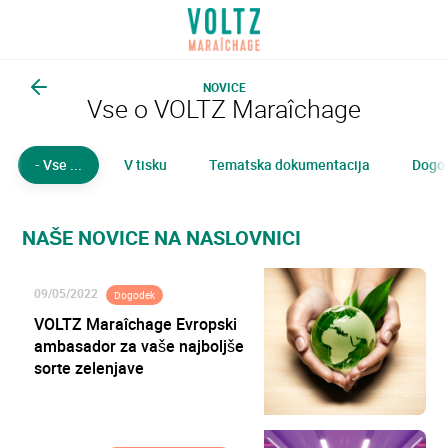
Pojdi
na
VOLTZ Maraîchage
glavno
vsebino
NOVICE
Bck
Vse o VOLTZ Maraîchage
- Vse ...
V tisku
Tematska dokumentacija
Dogo
NAŠE NOVICE NA NASLOVNICI
09/05/2022
Dogodek
VOLTZ Maraîchage Evropski
ambasador za vaše najboljše
sorte zelenjave