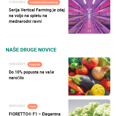
17/03/2023
Tematska dokumentacija
Serija Vertical Farming je zdaj
na voljo na spletu na
mednarodni ravni
NAŠE DRUGE NOVICE
16/03/2021
Dogodek
Do 10% popusta na vaše
naročilo
29/01/2021
Cena
FIORETTO® F1 – Elegantna