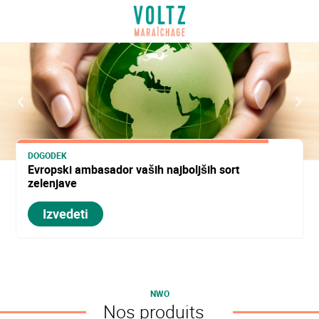
Pojdi
na
VOLTZ Maraîchage
glavno
vsebino
Prejšnji
Nas
DOGODEK
Evropski ambasador vaših najboljših sort
zelenjave
Izvedeti
NWO
Nos produits