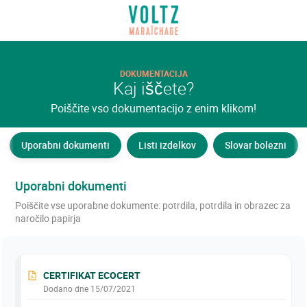
Pojdi
na
VOLTZ Maraîchage
glavno
vsebino
DOKUMENTACIJA
Kaj iščete?
Poiščite vso dokumentacijo z enim klikom!
Uporabni dokumenti
Listi izdelkov
Slovar bolezni
Uporabni dokumenti
Poiščite vse uporabne dokumente: potrdila, potrdila in obrazec za
naročilo papirja
CERTIFIKAT ECOCERT
Dodano dne 15/07/2021